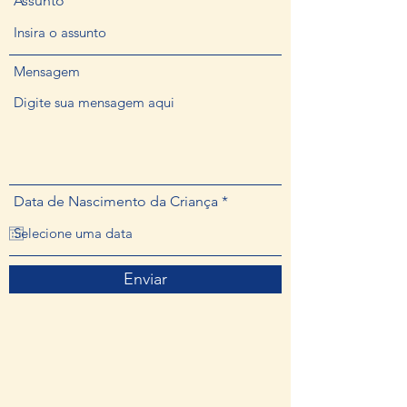
Assunto
Mensagem
r
Data de Nascimento da Criança
*
e
q
u
i
r
Enviar
e
d